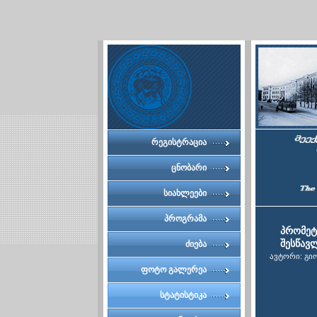
რეგისტრაცია
ცნობარი
სიახლეები
პროგრამა
პრომეტ
შესწავ
ძიება
ავტორი: გ
ფოტო გალერეა
სტატისტიკა