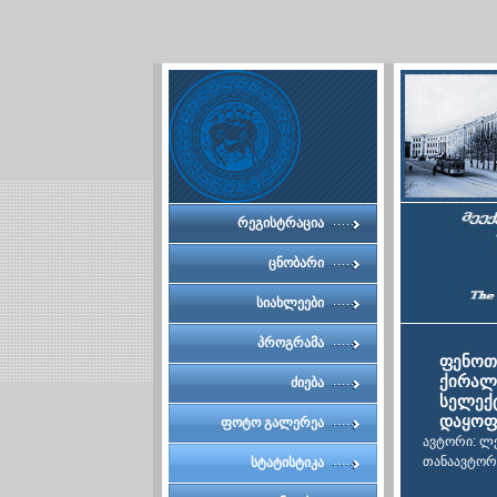
რეგისტრაცია
ცნობარი
სიახლეები
პროგრამა
ფენოთ
ქირალ
ძიება
სელექ
დაყოფ
ფოტო გალერეა
ავტორი: ლ
თანაავტორე
სტატისტიკა