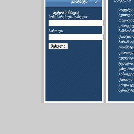
ანოტაცია:
კონტაქტი
მოცემულ
ავტორიზაცია
მეთოდით
მომხმარებლის სახელი
დაყოფის
გამოყენე
პაროლი
ნაშრომის
ენანტიო
პარამეტ
შესვლა
ქრომატო
გამოთვლ
სელექტი
ტემპერატ
ვანტ-ჰო
გამოგვე
ენთალპი
გახდა გ
პარამეტ