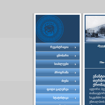
რეგისტრაცია
ცნობარი
სიახლეები
პროგრამა
ენანტ
თერმო
ძიება
ქრომა
ავტორი: ბე
ფოტო გალერეა
თანაავტორე
საკვანძო ს
სტატისტიკა
ენთალპიის